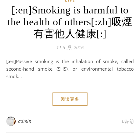
LIFE
[:en]Smoking is harmful to
the health of others[:zh]吸煙
有害他人健康[:]
11 5 月, 2016
[:en]Passive smoking is the inhalation of smoke, called
second-hand smoke (SHS), or environmental tobacco
smok…
阅读更多
admin
0评论