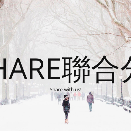
HARE聯
Share with us!