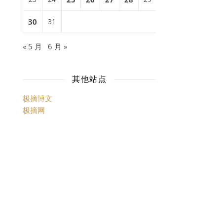
30
31
« 5 月
6 月 »
其他站点
极摘博文
极摘网