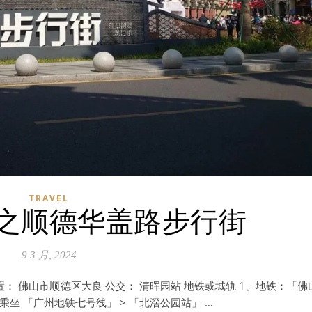
TRAVEL
之顺德华盖路步行街
9 3 月, 2024
： 佛山市顺德区大良 公交： 清晖园站 地铁或城轨 1、地铁：「佛
乘坐 「广州地铁七号线」 > 「北滘公园站」 …