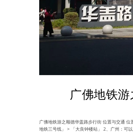
广佛地铁游
广佛地铁游之顺德华盖路步行街 位置与交通 位置
地铁三号线」 > 「大良钟楼站」 2、广州：可以