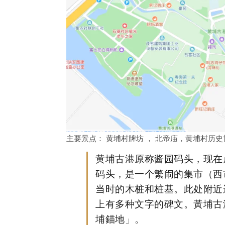
主要景点： 黄埔村牌坊 ， 北帝庙，黄埔村历
黄埔古港原称酱园码头，现在
码头，是一个繁闹的集市（西
当时的木桩和桩基。此处附近
上有多种文字的碑文。黃埔古港在英
埔錨地」。