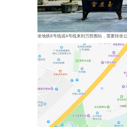
坐地铁8号线或4号线来到万胜围站，需要转坐