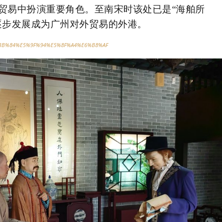
贸易中扮演重要角色。至南宋时该处已是“海舶所
逐步发展成为广州对外贸易的外港。
/%E9%BB%84%E5%9F%94%E5%8F%A4%E6%B8%AF