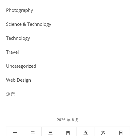
Photography
Science & Technology
Technology
Travel
Uncategorized
Web Design
運營
2026 年 8 月
一
二
三
四
五
六
日