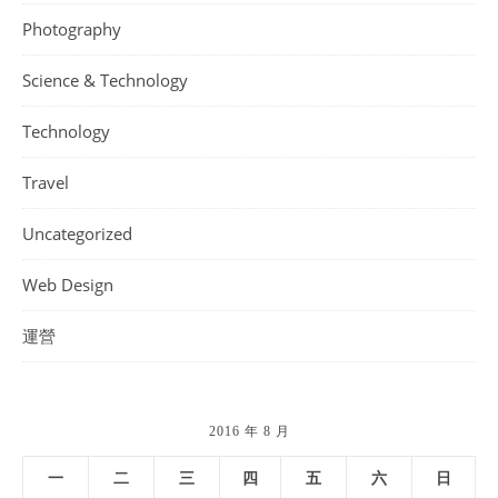
Photography
Science & Technology
Technology
Travel
Uncategorized
Web Design
運營
2016 年 8 月
一
二
三
四
五
六
日