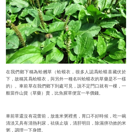
在我們鄉下稱為蛤乸草（蛤蟆衣，很多人認爲蛤蟆喜藏伏於
下，故稱其爲蛤蟆衣，與另外一種名叫蛤蟆衣的草藥是不一樣
的）。車前草在我們鄉下到處可見，說不定門口就有一棵，一
般當作山貨（草藥）賣，比魚腥草便宜一半價錢。
車前草還沒有花蕾前，放進米粥裡煮，胃口不好時候，吃一碗
清淡又具有清熱利尿，祛痰止咳，清肝明目，除濕痹功效的米
粥，調理一下身體。