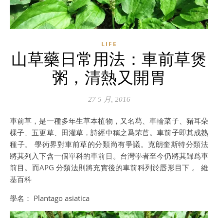
LIFE
山草藥日常用法：車前草煲
粥，清熱又開胃
27 5 月, 2016
車前草，是一種多年生草本植物，又名蕮、車輪菜子、豬耳朵
棵子、五更草、田灌草，詩經中稱之爲芣苢。車前子即其成熟
種子。 學術界對車前草的分類尚有爭議。克朗奎斯特分類法
將其列入下含一個單科的車前目。台灣學者至今仍將其歸爲車
前目。而APG 分類法則將充實後的車前科列於唇形目下 。 維
基百科
學名： Plantago asiatica