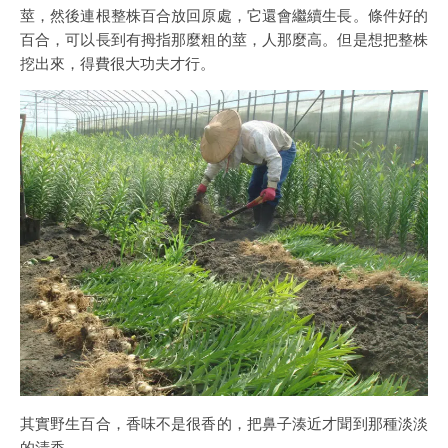
莖，然後連根整株百合放回原處，它還會繼續生長。條件好的
百合，可以長到有拇指那麼粗的莖，人那麼高。但是想把整株
挖出來，得費很大功夫才行。
其實野生百合，香味不是很香的，把鼻子湊近才聞到那種淡淡
的清香。