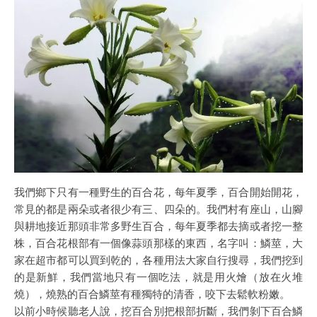
我們鄉下只有一種野生的百合花，每年夏季，百合開始開花，
常見的都是兩朵或者很少有三、四朵的。我們村有座山，山腳
與耕地接近那頭非常多野生百合，每年夏季都去摘或者挖一整
株，百合花根部有一個像蒜頭那樣的東西，名字叫：鱗莖，大
家在超市都可以買到乾的，各種用法大家自行搜尋，我們挖到
的是新鮮，我們當地只有一個吃法，就是用火燴（放在火堆
燒），燒熟的百合鱗莖有種獨特的清香，咬下去鬆軟粉嫩。
以前小時候聽老人說，挖百合別把根部折斷，我們剝下百合鱗