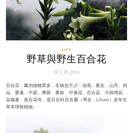
LIFE
野草與野生百合花
28 5 月, 2016
百合花，屬內物種眾多，名稱也不少：強蜀、番韭、山丹、倒
仙、重邁、中庭、摩羅、重箱、中逢花、百合蒜、大師傅蒜、
蒜腦薯、夜合花等，是百合科百合屬（學名：Lilium）多年生
草本球根植物。