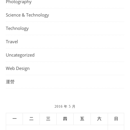
Photography
Science & Technology
Technology
Travel
Uncategorized
Web Design
運營
2016 年 5 月
一
二
三
四
五
六
日