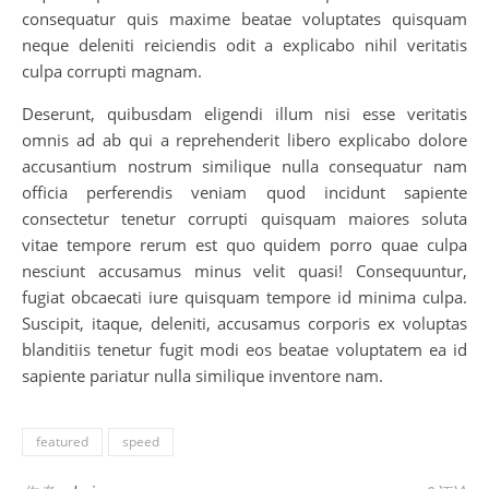
consequatur quis maxime beatae voluptates quisquam
neque deleniti reiciendis odit a explicabo nihil veritatis
culpa corrupti magnam.
Deserunt, quibusdam eligendi illum nisi esse veritatis
omnis ad ab qui a reprehenderit libero explicabo dolore
accusantium nostrum similique nulla consequatur nam
officia perferendis veniam quod incidunt sapiente
consectetur tenetur corrupti quisquam maiores soluta
vitae tempore rerum est quo quidem porro quae culpa
nesciunt accusamus minus velit quasi! Consequuntur,
fugiat obcaecati iure quisquam tempore id minima culpa.
Suscipit, itaque, deleniti, accusamus corporis ex voluptas
blanditiis tenetur fugit modi eos beatae voluptatem ea id
sapiente pariatur nulla similique inventore nam.
featured
speed