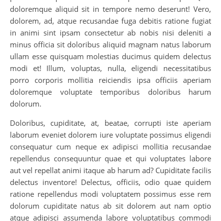
doloremque aliquid sit in tempore nemo deserunt! Vero,
dolorem, ad, atque recusandae fuga debitis ratione fugiat
in animi sint ipsam consectetur ab nobis nisi deleniti a
minus officia sit doloribus aliquid magnam natus laborum
ullam esse quisquam molestias ducimus quidem delectus
modi et! Illum, voluptas, nulla, eligendi necessitatibus
porro corporis mollitia reiciendis ipsa officiis aperiam
doloremque voluptate temporibus doloribus harum
dolorum.
Doloribus, cupiditate, at, beatae, corrupti iste aperiam
laborum eveniet dolorem iure voluptate possimus eligendi
consequatur cum neque ex adipisci mollitia recusandae
repellendus consequuntur quae et qui voluptates labore
aut vel repellat animi itaque ab harum ad? Cupiditate facilis
delectus inventore! Delectus, officiis, odio quae quidem
ratione repellendus modi voluptatem possimus esse rem
dolorum cupiditate natus ab sit dolorem aut nam optio
atque adipisci assumenda labore voluptatibus commodi