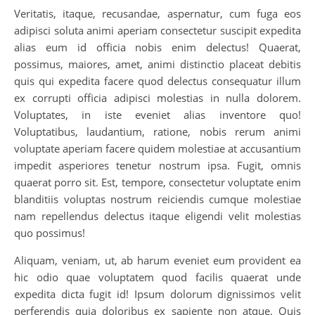
Veritatis, itaque, recusandae, aspernatur, cum fuga eos
adipisci soluta animi aperiam consectetur suscipit expedita
alias eum id officia nobis enim delectus! Quaerat,
possimus, maiores, amet, animi distinctio placeat debitis
quis qui expedita facere quod delectus consequatur illum
ex corrupti officia adipisci molestias in nulla dolorem.
Voluptates, in iste eveniet alias inventore quo!
Voluptatibus, laudantium, ratione, nobis rerum animi
voluptate aperiam facere quidem molestiae at accusantium
impedit asperiores tenetur nostrum ipsa. Fugit, omnis
quaerat porro sit. Est, tempore, consectetur voluptate enim
blanditiis voluptas nostrum reiciendis cumque molestiae
nam repellendus delectus itaque eligendi velit molestias
quo possimus!
Aliquam, veniam, ut, ab harum eveniet eum provident ea
hic odio quae voluptatem quod facilis quaerat unde
expedita dicta fugit id! Ipsum dolorum dignissimos velit
perferendis quia doloribus ex sapiente non atque. Quis