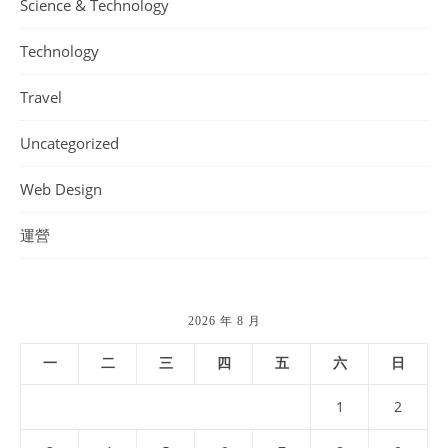
Science & Technology
Technology
Travel
Uncategorized
Web Design
運營
2026 年 8 月
一
二
三
四
五
六
日
1
2