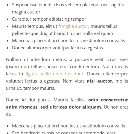
Suspendisse blandit risus vel sem placerat, nec sagittis
magna auctor
Curabitur tempor adipiscing tempor
Mauris tempus, elit ut
fringilla auctor
, mauris tellus
pellentesque dui, ut blandit turpis nulla vel quam
Maecenas placerat orci non lectus vestibulum convallis
Donec ullamcorper volutpat lectus a egestas
Nullam ut interdum metus, a posuere velit. Cras eget
ipsum non tellus consectetur condimentum. Nulla iaculis
lacus in
ligula sollicitudin tincidunt
. Donec ullamcorper
volutpat lectus a egestas. Nam vitae
nisi auctor
, mollis
urna ut, tempor mauris.
Donec id dui purus. Mauris facilisis
odio consectetur
enim rhoncus, sed ultrices dolor aliquam
. Ut non erat
dui.
Maecenas placerat orci non lectus vestibulum convallis
Sed hendrerit, turpis ac consequat commodo, erat