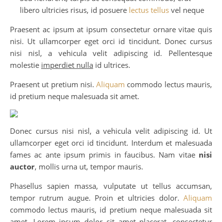
libero ultricies risus, id posuere
lectus tellus
vel neque
Praesent ac ipsum at ipsum consectetur ornare vitae quis
nisi. Ut ullamcorper eget orci id tincidunt. Donec cursus
nisi nisl, a vehicula velit adipiscing id. Pellentesque
molestie
imperdiet nulla
id ultrices.
Praesent ut pretium nisi.
Aliquam
commodo lectus mauris,
id pretium neque malesuada sit amet.
Donec cursus nisi nisl, a vehicula velit adipiscing id. Ut
ullamcorper eget orci id tincidunt. Interdum et malesuada
fames ac ante ipsum primis in faucibus. Nam vitae
nisi
auctor
, mollis urna ut, tempor mauris.
Phasellus sapien massa, vulputate ut tellus accumsan,
tempor rutrum augue. Proin et ultricies dolor.
Aliquam
commodo lectus mauris, id pretium neque malesuada sit
amet. Lorem ipsum
dolor sit amet
placerat
, consectetur