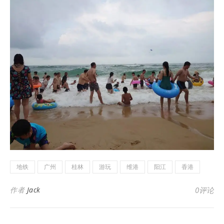
地铁
广州
桂林
游玩
维港
阳江
香港
作者
Jack
0评论