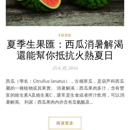
FOOD
夏季生果匯：西瓜消暑解渴
還能幫你抵抗火熱夏日
25 6 月, 2016
西瓜（學名：Citrullus lanatus），古稱寒瓜，是葫芦科西瓜
屬的一種植物或其果實。 消暑解渴：西瓜果肉多汁，含有豐
富的維生素A及維生素C，通常是生食或者搾汁飲用，可以消
暑解渴。 利尿：西瓜果肉內亦含有瓜氨酸及…
阅读更多