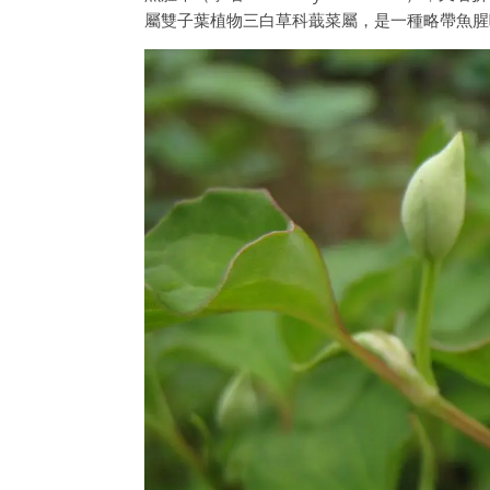
屬雙子葉植物三白草科蕺菜屬，是一種略帶魚腥