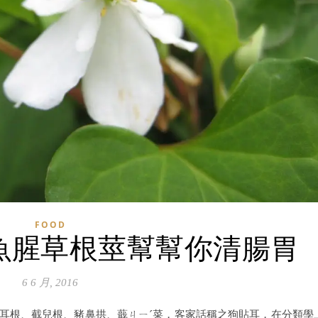
FOOD
魚腥草根莖幫幫你清腸胃
6 6 月, 2016
a），又名折耳根、截兒根、豬鼻拱、蕺ㄐㄧˊ菜，客家話稱之狗貼耳，在分類學