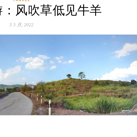
游：风吹草低见牛羊
5 3 月, 2022