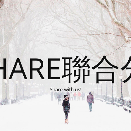
HARE聯
Share with us!