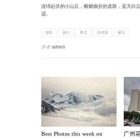
连绵起伏的小山丘，蜿蜒曲折的道路，蓝天白
适。
放松
旅行
粤北
自驾游
解压
作者
admin
Best Photos this week on
广州