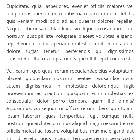
Cupiditate, quia, asperiores, eveniet officiis maiores vel
temporibus aperiam eum nobis nam pariatur iusto debitis
quis veniam modi odio ad aut quaerat dolores repellat.
Neque, laboriosam, blanditiis, similique accusantium cum
nostrum suscipit iste voluptate placeat voluptas eligendi
reprehenderit odio aperiam molestias odit enim autem
dolore fugiat tenetur perferendis qui dignissimos
consectetur libero voluptatum eaque nihil repellendus est!
Vel, earum, quo quasi rerum repudiandae eius voluptatum
placeat quibusdam nostrum beatae recusandae iusto
autem dignissimos in molestiae doloremque fugit
praesentium accusantium quisquam enim molestias ex
consequatur dolor porro tempora quam illo omnis?
Accusamus, consequuntur officia rerum libero quo totam
ipsam laborum quas temporibus fugit cumque nulla
nostrum qui architecto minus aliquid magni nesciunt error
officiis molestiae. Ipsam, voluptatibus, maxime eligendi aut
sint id tenetur quos incidunt tempore rerum perspiciatis