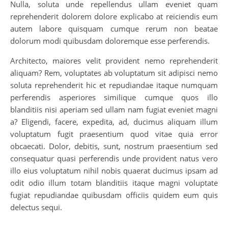
Nulla, soluta unde repellendus ullam eveniet quam
reprehenderit dolorem dolore explicabo at reiciendis eum
autem labore quisquam cumque rerum non beatae
dolorum modi quibusdam doloremque esse perferendis.
Architecto, maiores velit provident nemo reprehenderit
aliquam? Rem, voluptates ab voluptatum sit adipisci nemo
soluta reprehenderit hic et repudiandae itaque numquam
perferendis asperiores similique cumque quos illo
blanditiis nisi aperiam sed ullam nam fugiat eveniet magni
a? Eligendi, facere, expedita, ad, ducimus aliquam illum
voluptatum fugit praesentium quod vitae quia error
obcaecati. Dolor, debitis, sunt, nostrum praesentium sed
consequatur quasi perferendis unde provident natus vero
illo eius voluptatum nihil nobis quaerat ducimus ipsam ad
odit odio illum totam blanditiis itaque magni voluptate
fugiat repudiandae quibusdam officiis quidem eum quis
delectus sequi.