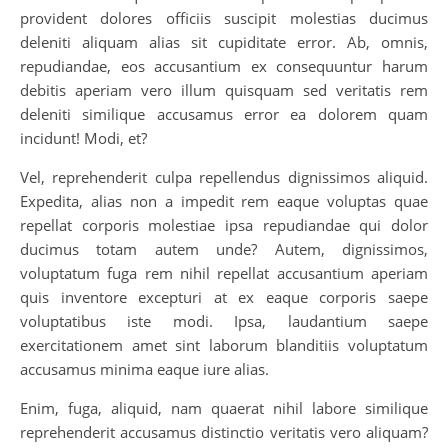
provident dolores officiis suscipit molestias ducimus
deleniti aliquam alias sit cupiditate error. Ab, omnis,
repudiandae, eos accusantium ex consequuntur harum
debitis aperiam vero illum quisquam sed veritatis rem
deleniti similique accusamus error ea dolorem quam
incidunt! Modi, et?
Vel, reprehenderit culpa repellendus dignissimos aliquid.
Expedita, alias non a impedit rem eaque voluptas quae
repellat corporis molestiae ipsa repudiandae qui dolor
ducimus totam autem unde? Autem, dignissimos,
voluptatum fuga rem nihil repellat accusantium aperiam
quis inventore excepturi at ex eaque corporis saepe
voluptatibus iste modi. Ipsa, laudantium saepe
exercitationem amet sint laborum blanditiis voluptatum
accusamus minima eaque iure alias.
Enim, fuga, aliquid, nam quaerat nihil labore similique
reprehenderit accusamus distinctio veritatis vero aliquam?