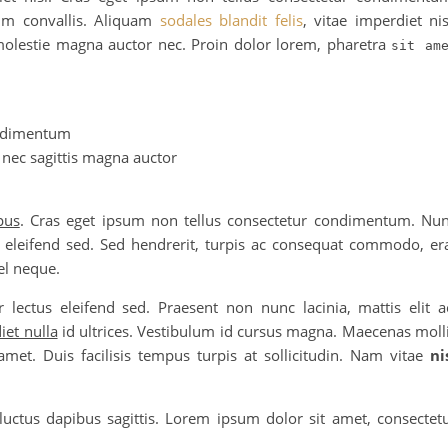
lum convallis. Aliquam
sodales blandit felis
, vitae imperdiet nis
molestie magna auctor nec. Proin dolor lorem, pharetra
sit am
ondimentum
 nec sagittis magna auctor
pus
. Cras eget ipsum non tellus consectetur condimentum. Nu
us eleifend sed. Sed hendrerit, turpis ac consequat commodo, er
l neque.
 lectus eleifend sed. Praesent non nunc lacinia, mattis elit a
iet nulla
id ultrices. Vestibulum id cursus magna. Maecenas moll
t amet. Duis facilisis tempus turpis at sollicitudin. Nam vitae
ni
ctus dapibus sagittis. Lorem ipsum dolor sit amet, consectet