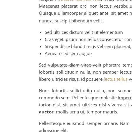
Maecenas placerat orci non lectus vestibu
Quisque ullamcorper aliquet ante, sit amet 
nunc a, suscipit bibendum velit.
Sed ultrices dictum velit ut elementum
Cras eget ipsum non tellus consectetur c
Suspendisse blandit risus vel sem placerat,
Aenean sed sem augue
Sed
vulputate diam vitae velit
pharetra tem
lobortis sollicitudin nulla, non semper lect
libero ultricies risus, id posuere
lectus tellus
ve
Nunc lobortis sollicitudin nulla, non semper
commodo sem. Pellentesque molestie
imperd
tortor nisi, sit amet ultrices nisl viverra si
auctor
, mollis urna ut, tempor mauris.
Pellentesque euismod semper ornare. Nam lu
adipiscing elit.