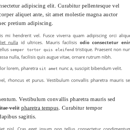
sectetur adipiscing elit. Curabitur pellentesque vel
corper aliquet ante, sit amet molestie magna auctor
nec pretium adipiscing.
s mi hendrerit vel. Fusce viverra quam adipiscing orci aliqu
iet nulla
id ultrices. Mauris facilisis
odio consectetur en
ellus
tristique. Praesent non nu
semper tortor quis eleifend
sa nulla, facilisis quis augue vitae, ornare rutrum nibh.
olor lorem, pharetra
nunc a, suscipit bibendum velit.
sit amet
l, rhoncus et purus. Vestibulum convallis pharetra mauris s
ementum. Vestibulum convallis pharetra mauris sed
tae velit
pharetra tempus
. Curabitur tempor
apibus sagittis.
iet nisl. Cras eget ipsum non tellus consectetur condimentu