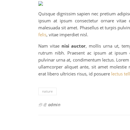
Quisque dignissim sapien nec pretium adipis
ipsum at ipsum consectetur ornare vitae 
malesuada sit amet. Phasellus et turpis pulv
felis
, vitae imperdiet nisl.
Nam vitae
nisi auctor
, mollis urna ut, tem
rutrum nibh. Praesent ac ipsum at ipsum co
pulvinar urna at, condimentum lectus. Lore
ullamcorper aliquet ante, sit amet molesti
erat libero ultricies risus, id posuere
lectus tel
nature
作者
admin