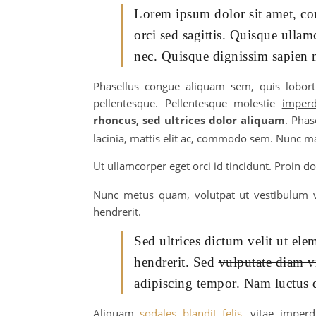
Lorem ipsum dolor sit amet, con
orci sed sagittis. Quisque ullam
nec. Quisque dignissim sapien 
Phasellus congue aliquam sem, quis loborti
pellentesque. Pellentesque molestie
imperd
rhoncus, sed ultrices dolor aliquam
. Phas
lacinia, mattis elit ac, commodo sem. Nunc mas
Ut ullamcorper eget orci id tincidunt. Proin d
Nunc metus quam, volutpat ut vestibulum ve
hendrerit.
Sed ultrices dictum velit ut el
hendrerit. Sed
vulputate diam vi
adipiscing tempor. Nam luctus d
Aliquam
sodales blandit felis
, vitae imperd