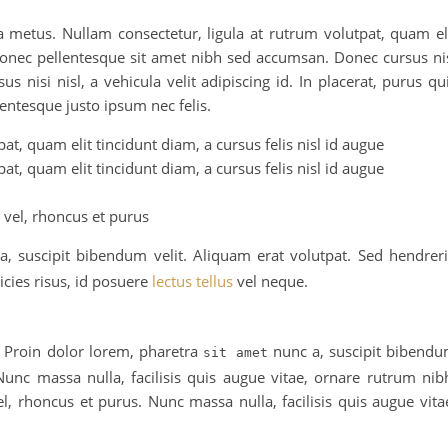
a metus. Nullam consectetur, ligula at rutrum volutpat, quam el
. Donec pellentesque sit amet nibh sed accumsan. Donec cursus ni
sus nisi nisl, a vehicula velit adipiscing id. In placerat, purus qu
lentesque justo ipsum nec felis.
at, quam elit tincidunt diam, a cursus felis nisl id augue
at, quam elit tincidunt diam, a cursus felis nisl id augue
vel, rhoncus et purus
, suscipit bibendum velit. Aliquam erat volutpat. Sed hendreri
icies risus, id posuere
lectus tellus
vel neque.
 Proin dolor lorem, pharetra
nunc a, suscipit bibend
sit amet
 Nunc massa nulla, facilisis quis augue vitae, ornare rutrum nib
 rhoncus et purus. Nunc massa nulla, facilisis quis augue vita