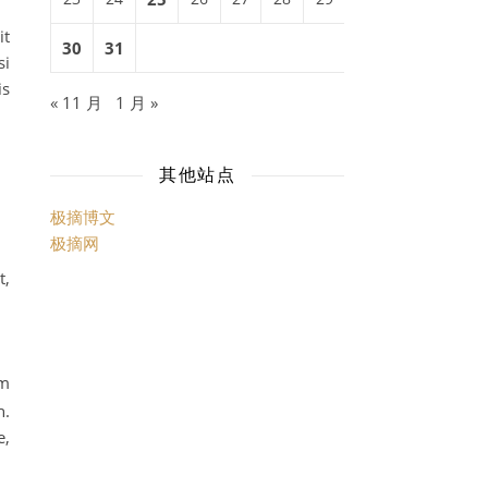
it
30
31
si
is
« 11 月
1 月 »
其他站点
极摘博文
极摘网
t,
um
h.
e,