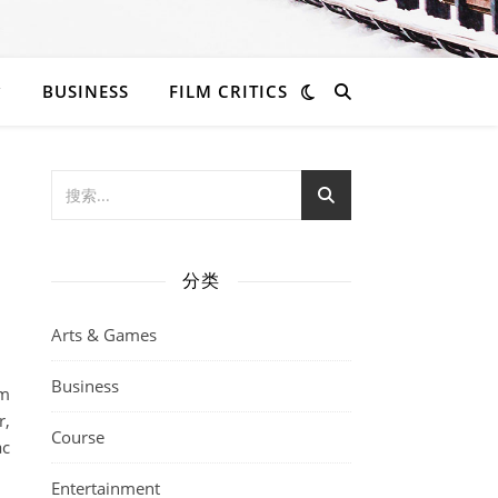
BUSINESS
FILM CRITICS
分类
Arts & Games
Business
am
r,
Course
ac
Entertainment