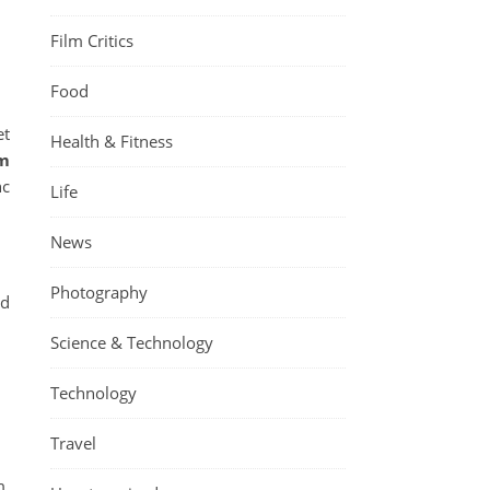
Film Critics
Food
et
Health & Fitness
im
nc
Life
News
Photography
ed
Science & Technology
Technology
Travel
m.