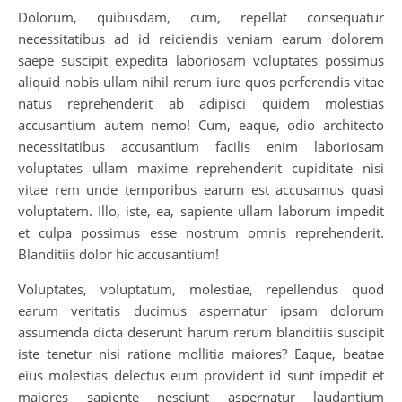
Dolorum, quibusdam, cum, repellat consequatur
necessitatibus ad id reiciendis veniam earum dolorem
saepe suscipit expedita laboriosam voluptates possimus
aliquid nobis ullam nihil rerum iure quos perferendis vitae
natus reprehenderit ab adipisci quidem molestias
accusantium autem nemo! Cum, eaque, odio architecto
necessitatibus accusantium facilis enim laboriosam
voluptates ullam maxime reprehenderit cupiditate nisi
vitae rem unde temporibus earum est accusamus quasi
voluptatem. Illo, iste, ea, sapiente ullam laborum impedit
et culpa possimus esse nostrum omnis reprehenderit.
Blanditiis dolor hic accusantium!
Voluptates, voluptatum, molestiae, repellendus quod
earum veritatis ducimus aspernatur ipsam dolorum
assumenda dicta deserunt harum rerum blanditiis suscipit
iste tenetur nisi ratione mollitia maiores? Eaque, beatae
eius molestias delectus eum provident id sunt impedit et
maiores sapiente nesciunt aspernatur laudantium