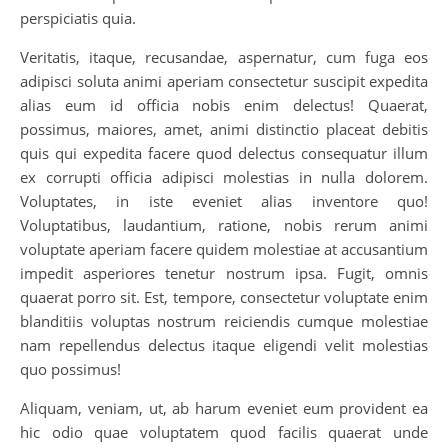
perspiciatis quia.
Veritatis, itaque, recusandae, aspernatur, cum fuga eos
adipisci soluta animi aperiam consectetur suscipit expedita
alias eum id officia nobis enim delectus! Quaerat,
possimus, maiores, amet, animi distinctio placeat debitis
quis qui expedita facere quod delectus consequatur illum
ex corrupti officia adipisci molestias in nulla dolorem.
Voluptates, in iste eveniet alias inventore quo!
Voluptatibus, laudantium, ratione, nobis rerum animi
voluptate aperiam facere quidem molestiae at accusantium
impedit asperiores tenetur nostrum ipsa. Fugit, omnis
quaerat porro sit. Est, tempore, consectetur voluptate enim
blanditiis voluptas nostrum reiciendis cumque molestiae
nam repellendus delectus itaque eligendi velit molestias
quo possimus!
Aliquam, veniam, ut, ab harum eveniet eum provident ea
hic odio quae voluptatem quod facilis quaerat unde