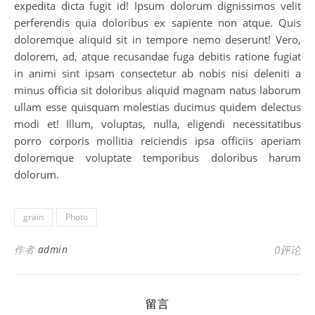
expedita dicta fugit id! Ipsum dolorum dignissimos velit
perferendis quia doloribus ex sapiente non atque. Quis
doloremque aliquid sit in tempore nemo deserunt! Vero,
dolorem, ad, atque recusandae fuga debitis ratione fugiat
in animi sint ipsam consectetur ab nobis nisi deleniti a
minus officia sit doloribus aliquid magnam natus laborum
ullam esse quisquam molestias ducimus quidem delectus
modi et! Illum, voluptas, nulla, eligendi necessitatibus
porro corporis mollitia reiciendis ipsa officiis aperiam
doloremque voluptate temporibus doloribus harum
dolorum.
grain
Photo
作者
admin
0评论
留言