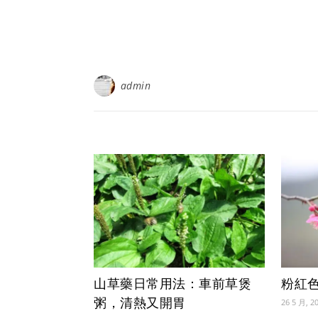
admin
山草藥日常用法：車前草煲
粉紅
粥，清熱又開胃
26 5 月, 2