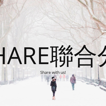
HARE聯
Share with us!