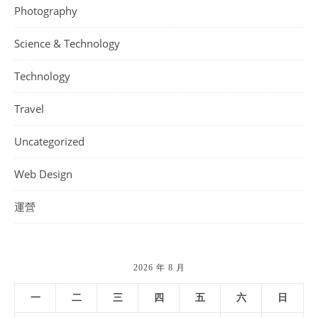
Photography
Science & Technology
Technology
Travel
Uncategorized
Web Design
運營
2026 年 8 月
一
二
三
四
五
六
日