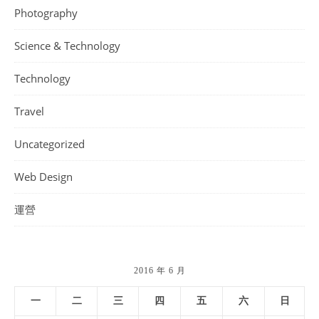
Photography
Science & Technology
Technology
Travel
Uncategorized
Web Design
運營
2016 年 6 月
一
二
三
四
五
六
日