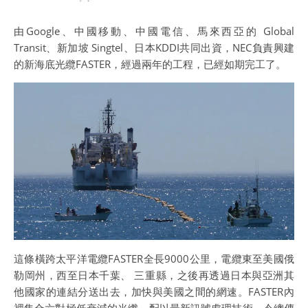
由Google、中國移動、中國電信、馬來西亞的 Global
Transit、新加坡 Singtel、日本KDDI共同出資，NEC負責興建
的新海底光纜FASTER，經過兩年的工程，已經如期完工了。
這條橫跨太平洋電纜FASTER全長9000公里，電纜東至美國俄
勒岡州，西至日本千葉、 三重縣，之後再透過日本與亞洲其
他國家的連結分送出去，加快與美國之間的網速。FASTER內