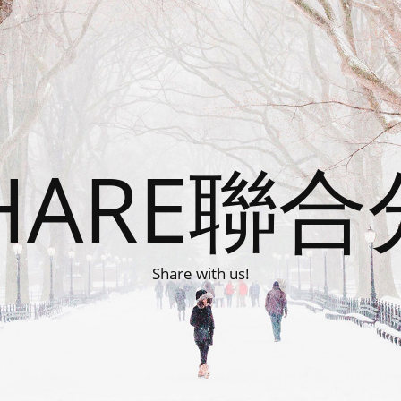
HARE聯
Share with us!