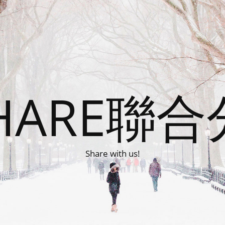
HARE聯
Share with us!