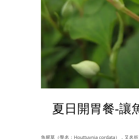
夏日開胃餐-讓
魚腥草（學名：Houttuynia cordat