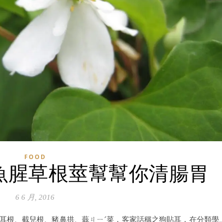
FOOD
魚腥草根莖幫幫你清腸胃
6 6 月, 2016
a），又名折耳根、截兒根、豬鼻拱、蕺ㄐㄧˊ菜，客家話稱之狗貼耳，在分類學