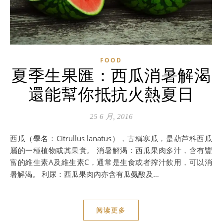
FOOD
夏季生果匯：西瓜消暑解渴
還能幫你抵抗火熱夏日
25 6 月, 2016
西瓜（學名：Citrullus lanatus），古稱寒瓜，是葫芦科西瓜
屬的一種植物或其果實。 消暑解渴：西瓜果肉多汁，含有豐
富的維生素A及維生素C，通常是生食或者搾汁飲用，可以消
暑解渴。 利尿：西瓜果肉內亦含有瓜氨酸及…
阅读更多