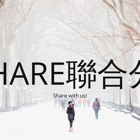
HARE聯
Share with us!