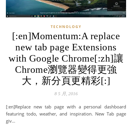
TECHNOLOGY
[:en]Momentum:A replace
new tab page Extensions
with Google Chrome[:zh]讓
Chrome瀏覽器變得更強
大，新分頁更精彩[:]
8 5 月, 2016
[:en]Replace new tab page with a personal dashboard
featuring todo, weather, and inspiration. New Tab page
giv…