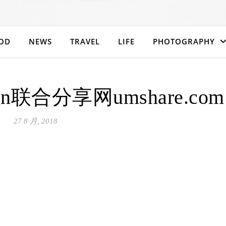
OD
NEWS
TRAVEL
LIFE
PHOTOGRAPHY
esign联合分享网umshare.com
27 8 月, 2018