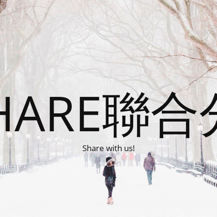
HARE聯
Share with us!