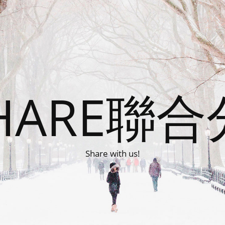
HARE聯
Share with us!