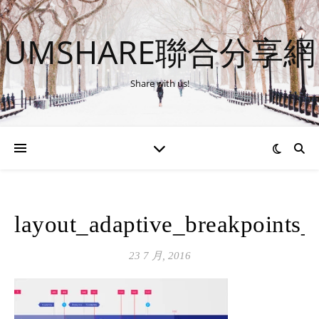
UMSHARE聯合分享網
Share with us!
layout_adaptive_breakpoints_
23 7 月, 2016