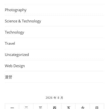
Photography
Science & Technology
Technology
Travel
Uncategorized
Web Design
運營
2026 年 8 月
一
二
三
四
五
六
日