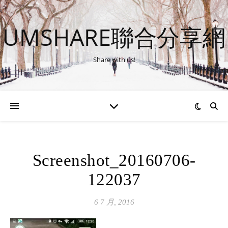
UMSHARE聯合分享網
Share with us!
Screenshot_20160706-
122037
6 7 月, 2016