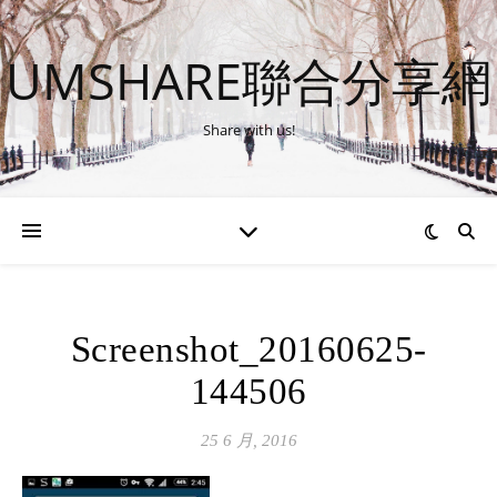
UMSHARE聯合分享網
Share with us!
Screenshot_20160625-
144506
25 6 月, 2016