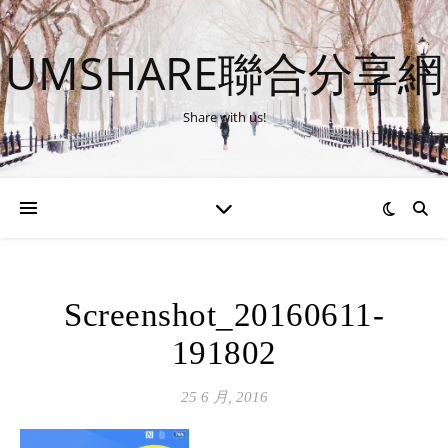
UMSHARE聯合分享網
Share with us!
Screenshot_20160611-
191802
25 6 月, 2016