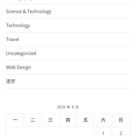
Science & Technology
Technology
Travel
Uncategorized
Web Design
運營
2026 年 8 月
一
二
三
四
五
六
日
1
2