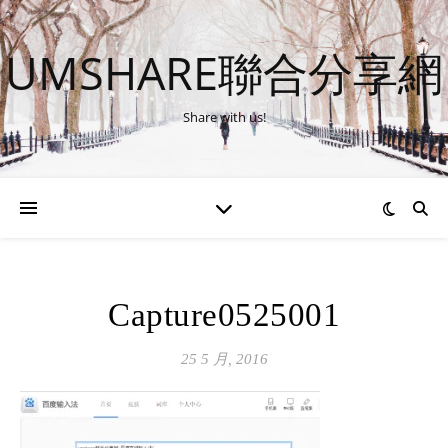
UMSHARE聯合分享網
Share with us!
Capture0525001
25 5 月, 2016