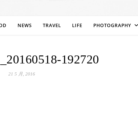
OD
NEWS
TRAVEL
LIFE
PHOTOGRAPHY
t_20160518-192720
21 5 月, 2016