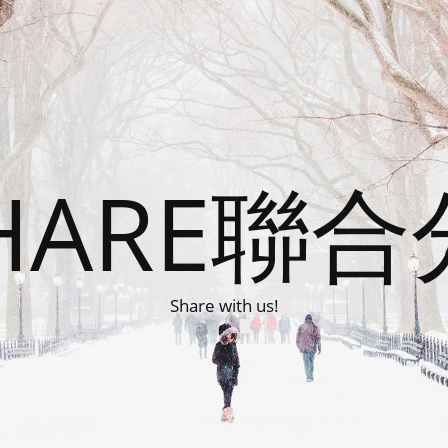
HARE聯
Share with us!