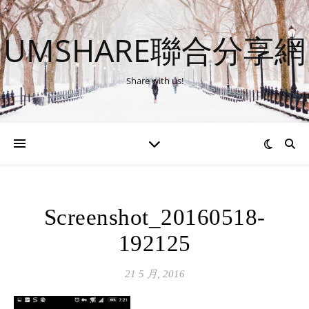
UMSHARE聯合分享網
Share with us!
Screenshot_20160518-
192125
21 5 月, 2016