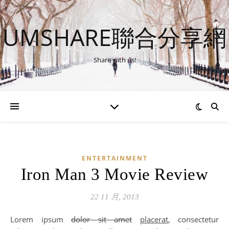
UMSHARE聯合分享網
Share with us!
ENTERTAINMENT
Iron Man 3 Movie Review
22 11 月, 2013
Lorem ipsum
dolor sit amet
placerat
, consectetur