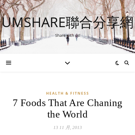
UMSHARE聯合分享網
Share with us!
HEALTH & FITNESS
7 Foods That Are Chaning
the World
13 11 月, 2013