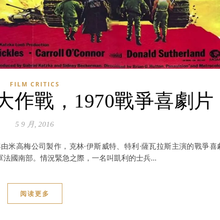
FILM CRITICS
作戰，1970戰爭喜劇片
5 9 月, 2016
是1970年由米高梅公司製作，克林·伊斯威特、特利·薩瓦拉斯主演的戰爭喜
進軍法國南部。情況緊急之際，一名叫凱利的士兵…
阅读更多