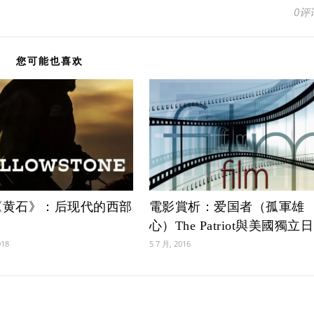
0评
您可能也喜欢
《黄石》：后现代的西部
電影賞析：爱国者（孤軍雄
心）The Patriot與美國獨立日
018
5 7 月, 2016