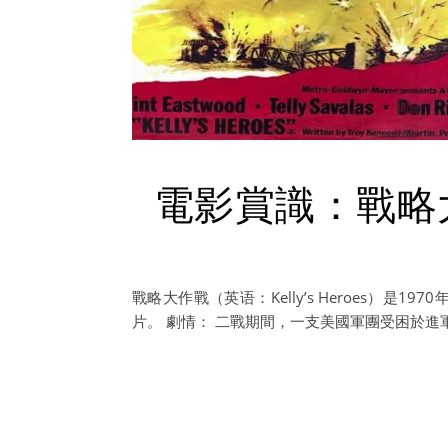
電影賞識：戰略大
戰略大作戰（英语：Kelly’s Heroes）
片。 劇情： 二戰期間，一支美國軍團受困於