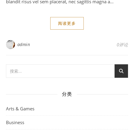
blandit risus vel sem placerat, nec sagittis magna a…
阅读更多
admin
0评论
分类
Arts & Games
Business