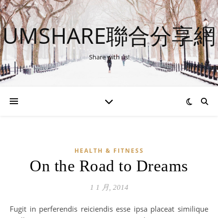
UMSHARE聯合分享網
Share with us!
HEALTH & FITNESS
On the Road to Dreams
1 1 月, 2014
Fugit in perferendis reiciendis esse ipsa placeat similique