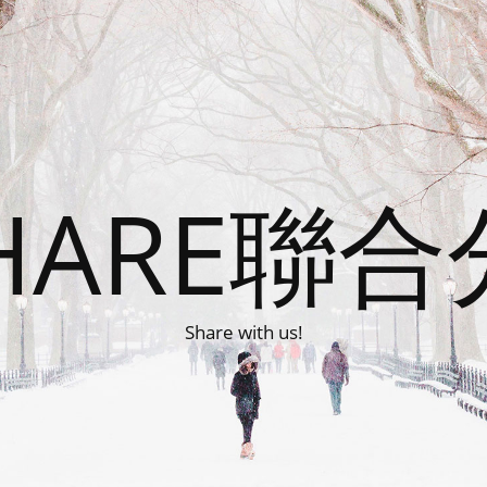
HARE聯
Share with us!