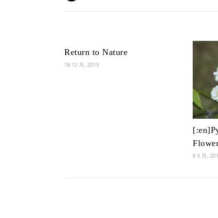
Return to Nature
18 12 月, 2013
[:en]P
Flowe
6 5 月, 20