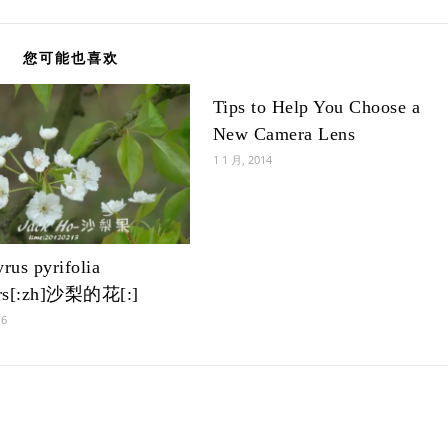
您可能也喜欢
Tips to Help You Choose a
New Camera Lens
1 1 月, 2014
yrus pyrifolia
rs[:zh]沙梨的花[:]
16