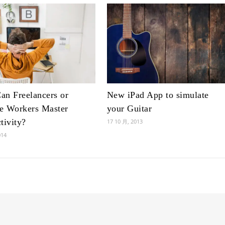
n Freelancers or
New iPad App to simulate
e Workers Master
your Guitar
tivity?
17 10 月, 2013
014