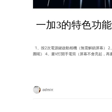
一加3的特色功
1、按2次電源鍵啟動相機（無需解鎖屏幕） 2
圈呢） 4、畫V打開手電筒（屏幕不會亮起，再
admin