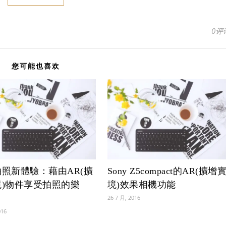
0评
您可能也喜欢
照新體驗：藉由AR(擴
Sony Z5compact的AR(擴增
境)物件享受拍照的樂
境)效果相機功能
26 7 月, 2016
016