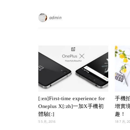
admin
[:en]First-time experience for
手機拍
Oneplus X[:zh]一加X手機初
增實
體驗[:]
趣！
5 5 月, 2016
18 7 月, 2