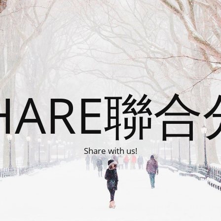
HARE聯
Share with us!