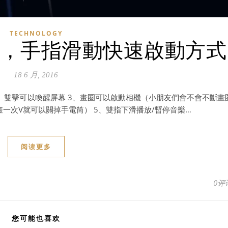
TECHNOLOGY
能，手指滑動快速啟動方式
18 6 月, 2016
、雙擊可以喚醒屏幕 3、畫圈可以啟動相機（小朋友們會不會不斷畫
畫一次V就可以關掉手電筒） 5、雙指下滑播放/暫停音樂…
阅读更多
0评
您可能也喜欢