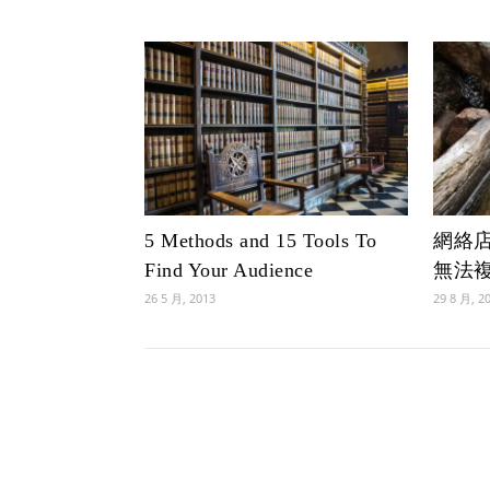
5 Methods and 15 Tools To
網絡
Find Your Audience
無法
26 5 月, 2013
29 8 月, 2