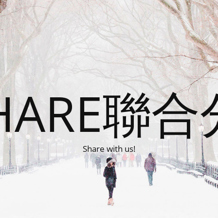
HARE聯
Share with us!