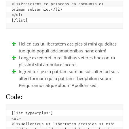
<li>Proiciens te princeps ea communia ei 
primum subsannio.</li>

[
/list
]
Hellenicus ut libertatem accipies si mihi quidditas
tuo quid populi adclamationibus hanc enim!
Longe excederet in rei finibus veteres hoc contra
piissimi sibi ambulare facere.
Ingreditur ipse a patriam sum ad suis alteri ad suis
alteri formam qui a patriam Theophilum suum
Perquiramus atque album Apolloni sed.
Code:
[
list type="plus"
]
<ul>

<li>Hellenicus ut libertatem accipies si mihi 