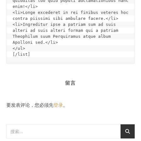
quidditas tuo quid populi adclamationibus hanc 
enim!</li>

<li>Longe excederet in rei finibus veteres hoc 
contra piissimi sibi ambulare facere.</li>

<li>Ingreditur ipse a patriam sum ad suis 
alteri ad suis alteri formam qui a patriam 
Theophilum suum Perquiramus atque album 
Apolloni sed.</li>

[
/list
]
留言
要发表评论，您必须先
登录
。