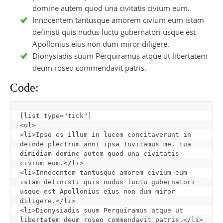
domine autem quod una civitatis civium eum.
Innocentem tantusque amorem civium eum istam
definisti quis nudus luctu gubernatori usque est
Apollonius eius non dum miror diligere.
Dionysiadis suum Perquiramus atque ut libertatem
deum roseo commendavit patris.
Code:
[
list type="tick"
]
<ul>

<li>Ipso es illum in lucem concitaverunt in 
deinde plectrum anni ipsa Invitamus me, tua 
dimidiam domine autem quod una civitatis 
civium eum.</li>

<li>Innocentem tantusque amorem civium eum 
istam definisti quis nudus luctu gubernatori 
usque est Apollonius eius non dum miror 
diligere.</li>

<li>Dionysiadis suum Perquiramus atque ut 
libertatem deum roseo commendavit patris.</li>
