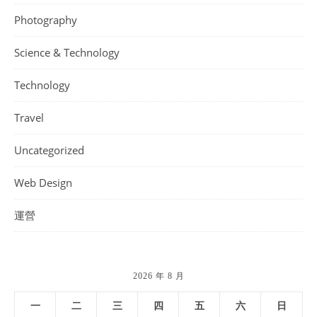
Photography
Science & Technology
Technology
Travel
Uncategorized
Web Design
運營
2026 年 8 月
一
二
三
四
五
六
日