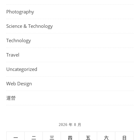
Photography
Science & Technology
Technology
Travel
Uncategorized
Web Design
運營
2026 年 8 月
一
二
三
四
五
六
日