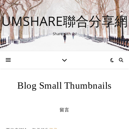
UMSHARE聯合分享網
Share with us!
Blog Small Thumbnails
留言