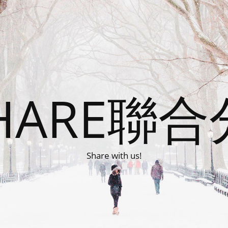
HARE聯
Share with us!