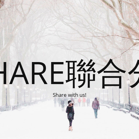
HARE聯
Share with us!