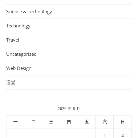
Science & Technology
Technology
Travel
Uncategorized
Web Design
運營
2026 年 8 月
一
二
三
四
五
六
日
1
2